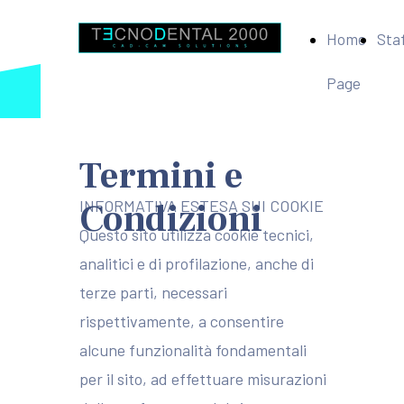
Home
Sta
Page
Termini e
Condizioni
INFORMATIVA ESTESA SUI COOKIE
Questo sito utilizza cookie tecnici,
analitici e di profilazione, anche di
terze parti, necessari
rispettivamente, a consentire
alcune funzionalità fondamentali
per il sito, ad effettuare misurazioni